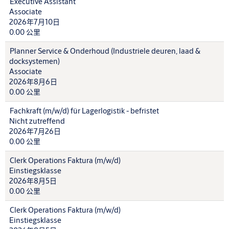
Executive Assistant
Associate
2026年7月10日
0.00 公里
Planner Service & Onderhoud (Industriele deuren, laad &
docksystemen)
Associate
2026年8月6日
0.00 公里
Fachkraft (m/w/d) für Lagerlogistik - befristet
Nicht zutreffend
2026年7月26日
0.00 公里
Clerk Operations Faktura (m/w/d)
Einstiegsklasse
2026年8月5日
0.00 公里
Clerk Operations Faktura (m/w/d)
Einstiegsklasse