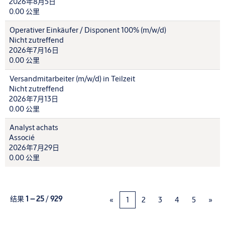
2026年8月5日
0.00 公里
Operativer Einkäufer / Disponent 100% (m/w/d)
Nicht zutreffend
2026年7月16日
0.00 公里
Versandmitarbeiter (m/w/d) in Teilzeit
Nicht zutreffend
2026年7月13日
0.00 公里
Analyst achats
Associé
2026年7月29日
0.00 公里
结果
1 – 25
/
929
«
1
2
3
4
5
»