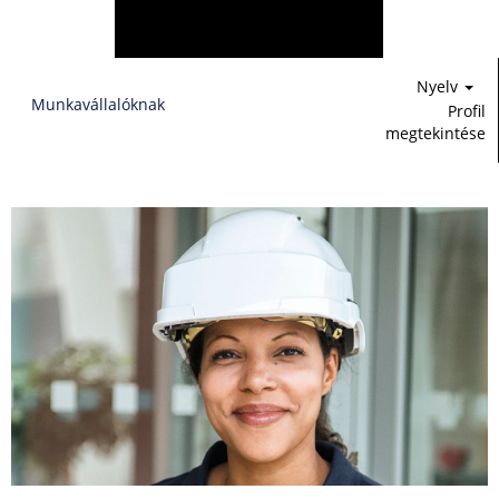
Nyelv
Munkavállalóknak
Profil
megtekintése
Pénzügy,
jog
és
IT