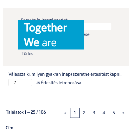
Keresés kulcsszó szerint
Together
További lehetőségek megjelenítése
We
are
Törlés
Válassza ki, milyen gyakran (nap) szeretne értesítést kapni:
Értesítés létrehozása
Találatok
1 – 25
/
106
«
1
2
3
4
5
»
Cím