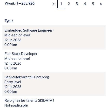
Wyniki
1 – 25
z
926
«
1
2
3
4
5
»
Tytuł
Embedded Software Engineer
Mid-senior level
12 lip 2026
0.00 km
Full-Stack Developer
Mid-senior level
12 lip 2026
0.00 km
Servicetekniker till Göteborg
Entry level
12 lip 2026
0.00 km
Rejoignez les talents SKIDATA !
Not applicable