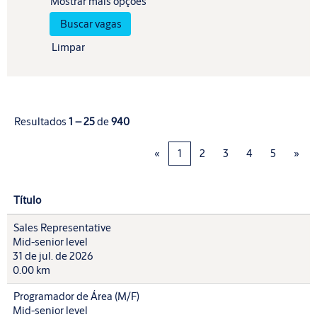
Mostrar mais opções
Limpar
Resultados
1 – 25
de
940
«
1
2
3
4
5
»
Título
Sales Representative
Mid-senior level
31 de jul. de 2026
0.00 km
Programador de Área (M/F)
Mid-senior level