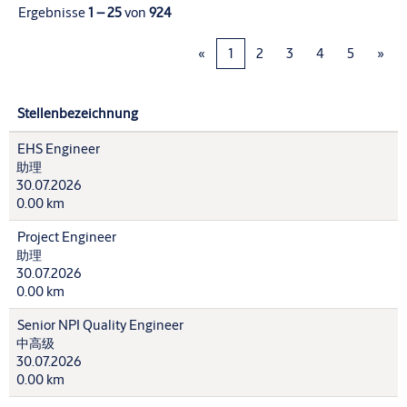
Ergebnisse
1 – 25
von
924
«
1
2
3
4
5
»
Stellenbezeichnung
EHS Engineer
助理
30.07.2026
0.00 km
Project Engineer
助理
30.07.2026
0.00 km
Senior NPI Quality Engineer
中高级
30.07.2026
0.00 km