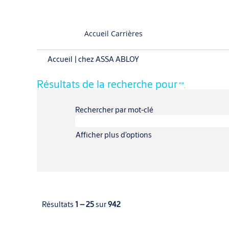
Accueil Carrières
(page
Accueil
|
chez ASSA ABLOY
actuelle)
Résultats de la recherche pour
"".
Rechercher par mot-clé
Afficher plus d’options
Résultats
1 – 25
sur
942