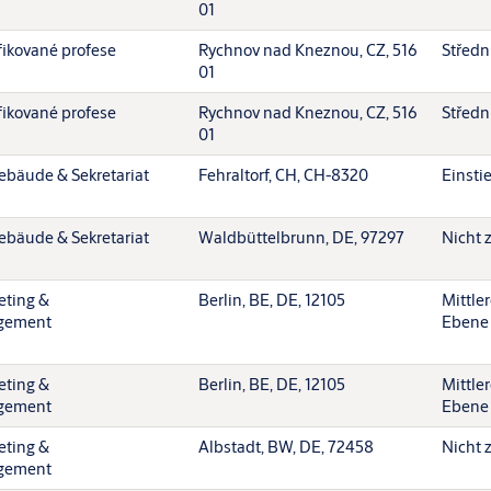
01
fikované profese
Rychnov nad Kneznou, CZ, 516
Středn
01
fikované profese
Rychnov nad Kneznou, CZ, 516
Středn
01
ebäude & Sekretariat
Fehraltorf, CH, CH-8320
Einsti
ebäude & Sekretariat
Waldbüttelbrunn, DE, 97297
Nicht 
eting &
Berlin, BE, DE, 12105
Mittle
gement
Ebene
eting &
Berlin, BE, DE, 12105
Mittle
gement
Ebene
eting &
Albstadt, BW, DE, 72458
Nicht 
gement