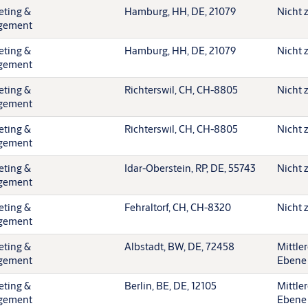
eting &
Hamburg, HH, DE, 21079
Nicht 
gement
eting &
Hamburg, HH, DE, 21079
Nicht 
gement
eting &
Richterswil, CH, CH-8805
Nicht 
gement
eting &
Richterswil, CH, CH-8805
Nicht 
gement
eting &
Idar-Oberstein, RP, DE, 55743
Nicht 
gement
eting &
Fehraltorf, CH, CH-8320
Nicht 
gement
eting &
Albstadt, BW, DE, 72458
Mittle
gement
Ebene
eting &
Berlin, BE, DE, 12105
Mittle
gement
Ebene