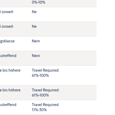
0%-10%
í úroveň
Ne
í úroveň
Ne
egsklasse
Nein
zutreffend
Nein
re bis höhere
Travel Required:
61%-100%
re bis höhere
Travel Required:
61%-100%
zutreffend
Travel Required:
11%-30%