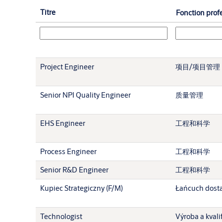
Titre
Fonction prof
Project Engineer
项目/项目管理
Senior NPI Quality Engineer
质量管理
EHS Engineer
工程和科学
Process Engineer
工程和科学
Senior R&D Engineer
工程和科学
Kupiec Strategiczny (F/M)
Łańcuch dost
Technologist
Výroba a kvali