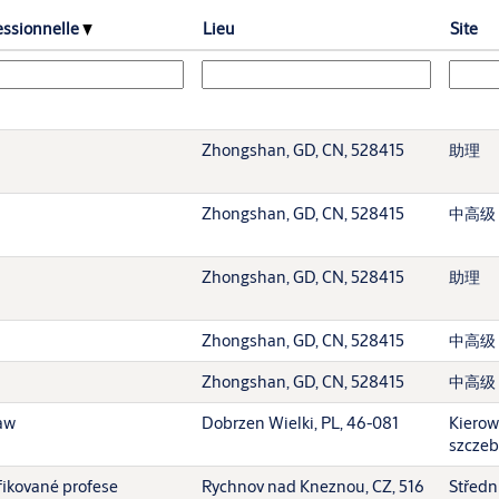
essionnelle
Lieu
Site
Zhongshan, GD, CN, 528415
助理
Zhongshan, GD, CN, 528415
中高级
Zhongshan, GD, CN, 528415
助理
Zhongshan, GD, CN, 528415
中高级
Zhongshan, GD, CN, 528415
中高级
aw
Dobrzen Wielki, PL, 46-081
Kierow
szczeb
fikované profese
Rychnov nad Kneznou, CZ, 516
Středn