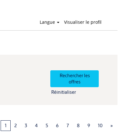
Langue
Visualiser le profil
Réinitialiser
1
2
3
4
5
6
7
8
9
10
»