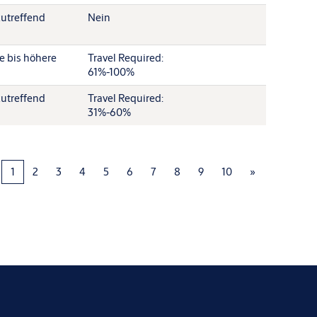
zutreffend
Nein
re bis höhere
Travel Required:
61%-100%
zutreffend
Travel Required:
31%-60%
1
2
3
4
5
6
7
8
9
10
»