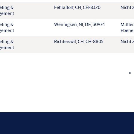
eting &
Fehraltorf, CH, CH-8320
Nicht 
gement
eting &
Wennigsen, NI, DE, 30974
Mittle
gement
Ebene
eting &
Richterswil, CH, CH-8805
Nicht 
gement
«