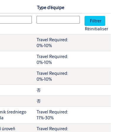
Type d’équipe
Réinitialiser
Travel Required:
0%-10%
Travel Required:
0%-10%
Travel Required:
0%-10%
否
否
nik średniego
Travel Required:
la
11%-30%
í úroveň
Travel Required: