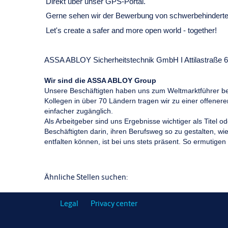
Direkt über unser GPS-Portal.
Gerne sehen wir der Bewerbung von schwerbehinderten 
Let's create a safer and more open world - together!
ASSA ABLOY Sicherheitstechnik GmbH I Attilastraße 61
Wir sind die ASSA ABLOY Group
Unsere Beschäftigten haben uns zum Weltmarktführer be
Kollegen in über 70 Ländern tragen wir zu einer offenere
einfacher zugänglich.
Als Arbeitgeber sind uns Ergebnisse wichtiger als Titel
Beschäftigten darin, ihren Berufsweg so zu gestalten, wi
entfalten können, ist bei uns stets präsent. So ermutigen w
Ähnliche Stellen suchen:
Legal
Privacy center