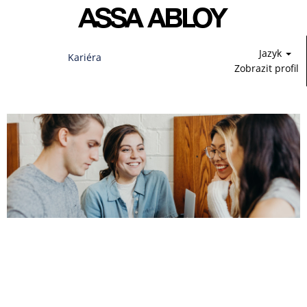
Jazyk
Kariéra
Zobrazit profil
Studenti
a
mladí
odborníci