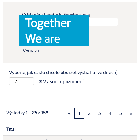
Vyhledávat podle klíčového slova
Together
Zobrazit více možností
We
are
Vymazat
Vyberte, jak často chcete obdržet výstrahu (ve dnech):
Vytvořit upozornění
Výsledky
1 – 25
z
159
«
1
2
3
4
5
»
Titul